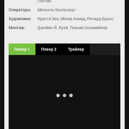
Пастин
Операторы:
Михаэль Балльхаус
Художники:
Кристи Зиа, Мехер Ахмад, Ричард Бруно
Монтаж:
Джеймс Й. Куэй, Тельма Скунмейкер
Плеер 1
Плеер 2
Трейлер