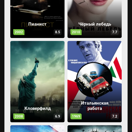
Пианист
Чёрный лебедь
2002
8.5
2010
7.7
Итальянская
Кловерфилд
работа
2008
6.9
1969
7.2