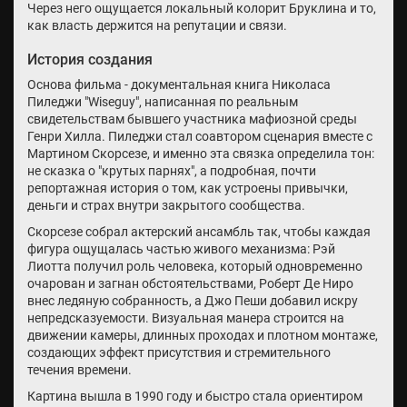
Через него ощущается локальный колорит Бруклина и то,
как власть держится на репутации и связи.
История создания
Основа фильма - документальная книга Николаса
Пиледжи "Wiseguy", написанная по реальным
свидетельствам бывшего участника мафиозной среды
Генри Хилла. Пиледжи стал соавтором сценария вместе с
Мартином Скорсезе, и именно эта связка определила тон:
не сказка о "крутых парнях", а подробная, почти
репортажная история о том, как устроены привычки,
деньги и страх внутри закрытого сообщества.
Скорсезе собрал актерский ансамбль так, чтобы каждая
фигура ощущалась частью живого механизма: Рэй
Лиотта получил роль человека, который одновременно
очарован и загнан обстоятельствами, Роберт Де Ниро
внес ледяную собранность, а Джо Пеши добавил искру
непредсказуемости. Визуальная манера строится на
движении камеры, длинных проходах и плотном монтаже,
создающих эффект присутствия и стремительного
течения времени.
Картина вышла в 1990 году и быстро стала ориентиром