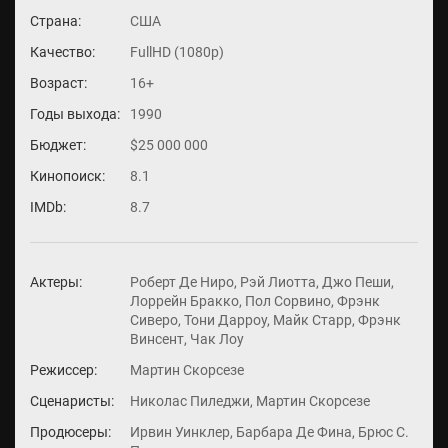
Страна:
США
Качество:
FullHD (1080p)
Возраст:
16+
Годы выхода:
1990
Бюджет:
$25 000 000
Кинопоиск:
8.1
IMDb:
8.7
Актеры:
Роберт Де Ниро, Рэй Лиотта, Джо Пеши,
Лоррейн Бракко, Пол Сорвино, Фрэнк
Сиверо, Тони Дарроу, Майк Старр, Фрэнк
Винсент, Чак Лоу
Режиссер:
Мартин Скорсезе
Сценаристы:
Николас Пиледжи, Мартин Скорсезе
Продюсеры:
Ирвин Уинклер, Барбара Де Фина, Брюс С.