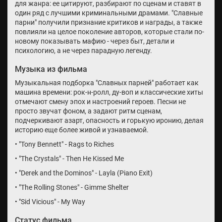
для жанра: ее цитируют, разбирают по сценам и ставят в
один ряд с лучшими криминальными драмами. "Славные
парни" получили признание критиков и награды, а также
повлияли на целое поколение авторов, которые стали по-
новому показывать мафию - через быт, детали и
психологию, а не через парадную легенду.
Музыка из фильма
Музыкальная подборка "Славных парней" работает как
машина времени: рок-н-ролл, ду-воп и классические хиты
отмечают смену эпох и настроений героев. Песни не
просто звучат фоном, а задают ритм сценам,
подчеркивают азарт, опасность и горькую иронию, делая
историю еще более живой и узнаваемой.
• "Tony Bennett" - Rags to Riches
• "The Crystals" - Then He Kissed Me
• "Derek and the Dominos" - Layla (Piano Exit)
• "The Rolling Stones" - Gimme Shelter
• "Sid Vicious" - My Way
Статус фильма