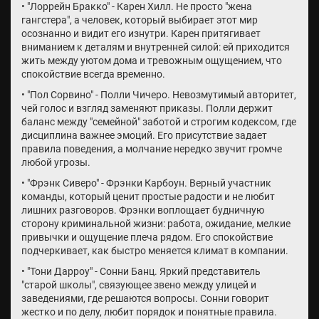
• "Лоррейн Бракко" - Карен Хилл. Не просто "жена
гангстера", а человек, который выбирает этот мир
осознанно и видит его изнутри. Карен притягивает
вниманием к деталям и внутренней силой: ей приходится
жить между уютом дома и тревожным ощущением, что
спокойствие всегда временно.
• "Пол Сорвино" - Полли Чичеро. Невозмутимый авторитет,
чей голос и взгляд заменяют приказы. Полли держит
баланс между "семейной" заботой и строгим кодексом, где
дисциплина важнее эмоций. Его присутствие задает
правила поведения, а молчание нередко звучит громче
любой угрозы.
• "Фрэнк Сиверо" - Фрэнки Карбоун. Верный участник
команды, который ценит простые радости и не любит
лишних разговоров. Фрэнки воплощает будничную
сторону криминальной жизни: работа, ожидание, мелкие
привычки и ощущение плеча рядом. Его спокойствие
подчеркивает, как быстро меняется климат в компании.
• "Тони Дарроу" - Сонни Банц. Яркий представитель
"старой школы", связующее звено между улицей и
заведениями, где решаются вопросы. Сонни говорит
жестко и по делу, любит порядок и понятные правила.