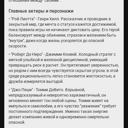
отношения между "своими".
Главные актеры и персонажи
• "Рэй Лиотта" - Генри Хилл. Рассказчик и проводник в
закрытый мир, где мечта о статусе кажется достижимой,
пока правила игры не начинают диктовать цену. Его герой
балансирует между обаянием, страхом и желанием быть
"внутри", даже когда жизнь ускоряется до опасной
скорости.
• "Роберт Де Ниро" - Джимми Конвей. Холодный стратег с
мягкой улыбкой и железной дисциплиной, умеющий
превращать риск в расчет. Он притягивает уверенностью,
но рядом с ним всегда чувствуется скрытая угроза: в этой
среде рациональность легко становится жестокостью, а
дружба измеряется выгодой.
• "Джо Пеши" - Томми ДеВито. Взрывной,
непредсказуемый и невероятно харизматичный, он
мгновенно меняет тон любой сцены. Томми живет на
импульсе и самолюбии, а его чувство "уважения" требует
постоянного подтверждения. Именно такая энергия
делает компанию живой и одновременно смертельно
опасной.